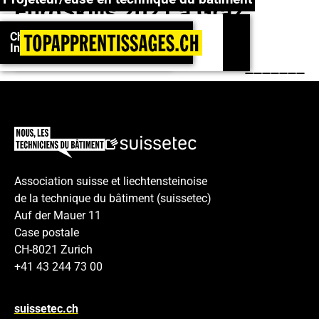
EuroSkills 2021 à Graz
En savoir
Championnats suisses 2026 : Inscrivez-vous !
Championnats suisses 2026 :
plus !
Profils de métier
Inscrivez-vous !
Play
Footer
Association suisse et liechtensteinoise
de la technique du bâtiment (suissetec)
Auf der Mauer 11
Case postale
CH-8021 Zurich
+41 43 244 73 00
suissetec.ch