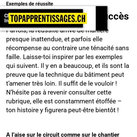
Exemples de réussite
Championnats suisses 2026 : Inscrivez-vous !
Des premiers pas au succès
Championnats suisses 2026 :
Inscrivez-vous !
Parfois, la réussite arrive de manière
presque inattendue, et parfois elle
récompense au contraire une ténacité sans
faille. Laisse-toi inspirer par les exemples
qui suivent. Il y en a beaucoup, et ils sont la
preuve que la technique du bâtiment peut
t’amener très loin. Il suffit de le vouloir !
N’hésite pas à revenir consulter cette
rubrique, elle est constamment étoffée –
ton histoire y figurera peut-être bientôt !
Play
A l’aise sur le circuit comme sur le chantier