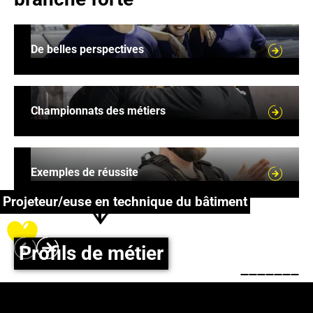
De belles perspectives
De belles perspectives
Championnats des métiers
Championnats des métiers
Exemples de réussite
Exemples de réussite
Les
possibilités
Projeteur/euse en technique du bâtiment
En savoir
plus !
Profils de métier
Play
Footer