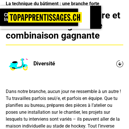
La technique du bâtiment : une branche forte
Championnats suisses 2026 : Inscrivez-vous !
Planification, savoir-faire et
Championnats suisses 2026 :
Inscrivez-vous !
haute technologie : une
combinaison gagnante
Diversité
Dans notre branche, aucun jour ne ressemble à un autre !
Tu travailles parfois seul/e, et parfois en équipe. Que tu
planifies au bureau, prépares des pièces à l’atelier ou
poses une installation sur le chantier, les projets sur
lesquels tu interviens sont variés – ils peuvent aller de la
maison individuelle au stade de hockey. Tout l’inverse