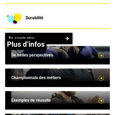
Durabilité
En savoir plus
En savoir plus
Plus d’infos
De belles perspectives
De belles perspectives
Championnats des métiers
Championnats des métiers
Exemples de réussite
Exemples de réussite
Pour les parents et les enseignants