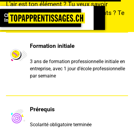
L’air est ton élément ? Tu veux savoir
Championnats suisses 2026 : Inscrivez-vous !
comment il circule dans les bâtiments ? Te
Championnats suisses 2026 :
Inscrivez-vous !
voilà au bon endroit.
Formation initiale
3 ans de formation professionnelle initiale en
entreprise, avec 1 jour d’école professionnelle
par semaine
Prérequis
Scolarité obligatoire terminée