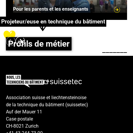
Pour les parents et les enseignants
Les
possibilités
Projeteur/euse en technique du bâtiment
En savoir
plus !
Profils de métier
Play
Footer
Association suisse et liechtensteinoise
de la technique du bâtiment (suissetec)
Auf der Mauer 11
Case postale
CH-8021 Zurich