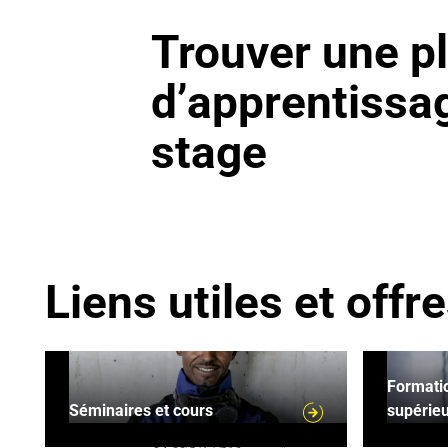
Trouver une p
d’apprentissa
stage
Liens utiles et offr
Séminaires et cours
Formatio
Formatio
Séminaires et cours
supérie
Les