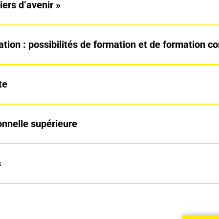
ers d’avenir »
tion : possibilités de formation et de formation c
te
onnelle supérieure
s