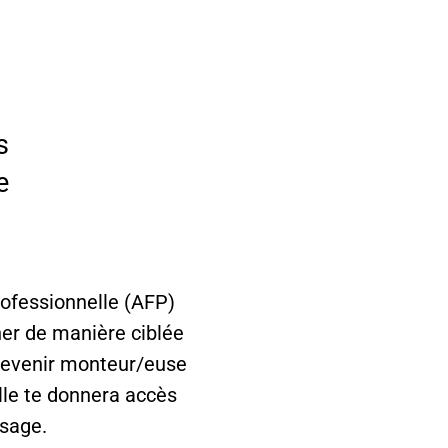
s
e
ofessionnelle (AFP)
ner de manière ciblée
 devenir monteur/euse
elle te donnera accès
ssage.