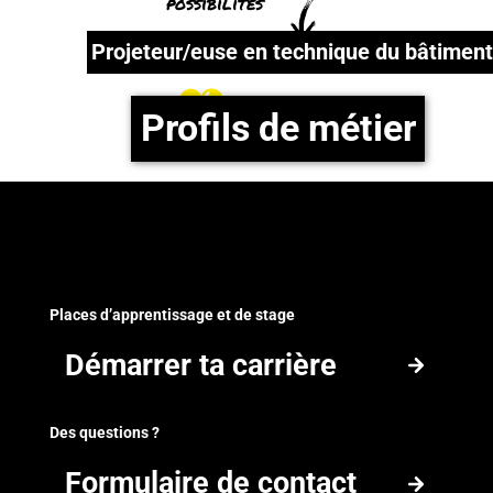
possibilités
Projeteur/euse en technique du bâtimen
En savoir
plus !
Profils de métier
Play
Footer
Places d’apprentissage et de stage
Démarrer ta carrière
Démarrer ta carrière
Des questions ?
Formulaire de contact
Formulaire de contact