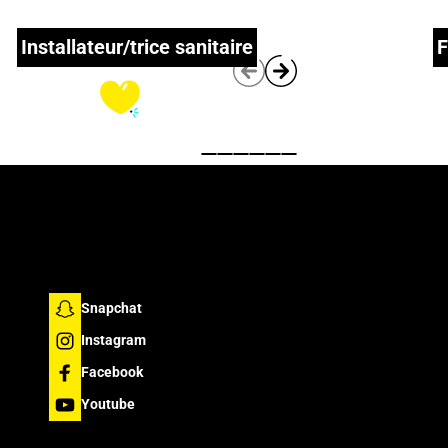
Installateur/trice sanitaire
F
En savoir
plus !
Play
Snapchat
Instagram
Facebook
Youtube