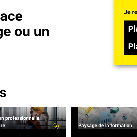
lace
Je r
Pla
ge ou un
Pl
Pla
Pl
es
n professionnelle supérieure
Paysage de la formation
n professionnelle
ure
Paysage de la formation